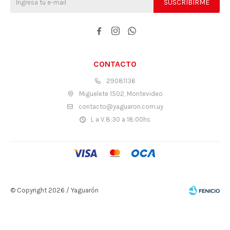
SUSCRIBIRME



CONTACTO
29081136
Miguelete 1502, Montevideo
contacto@yaguaron.com.uy
L a V 8:30 a 18:00hs
© Copyright 2026 / Yaguarón