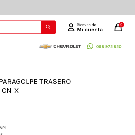
0
099 972 920
PARAGOLPE TRASERO
- ONIX
L GM
95