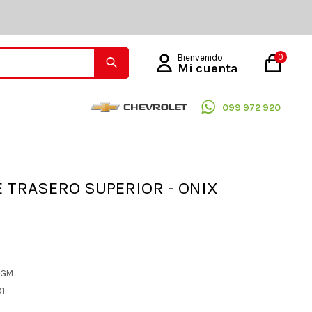
0
099 972 920
 TRASERO SUPERIOR - ONIX
L GM
91