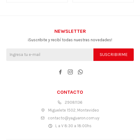
NEWSLETTER
¡Suscribite y recibí todas nuestras novedades!
SUSCRIBIRME



CONTACTO
29081136
Miguelete 1502, Montevideo
contacto@yaguaron.com.uy
L a V 8:30 a 18:00hs